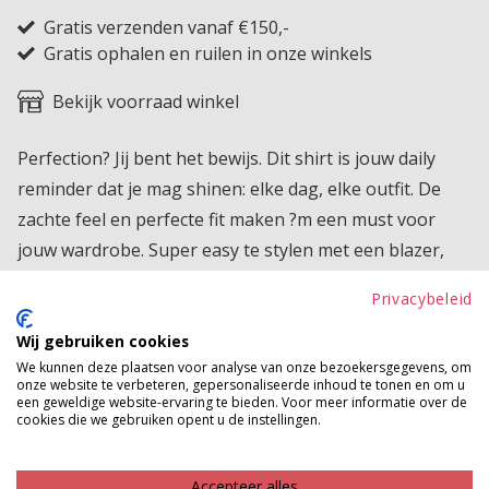
Gratis verzenden vanaf €150,-
Gratis ophalen en ruilen in onze winkels
Bekijk voorraad winkel
Perfection? Jij bent het bewijs. Dit shirt is jouw daily
reminder dat je mag shinen: elke dag, elke outfit. De
zachte feel en perfecte fit maken ?m een must voor
jouw wardrobe. Super easy te stylen met een blazer,
jeans of flowy rok. Van casual days tot express-yourself
Privacybeleid
moments: dit item zegt het allemaal zonder woorden.
Wij gebruiken cookies
Product kenmerken
We kunnen deze plaatsen voor analyse van onze bezoekersgegevens, om
onze website te verbeteren, gepersonaliseerde inhoud te tonen en om u
Betaalinformatie
een geweldige website-ervaring te bieden. Voor meer informatie over de
cookies die we gebruiken opent u de instellingen.
MAAK JE LOOK COMPLEET
Accepteer alles