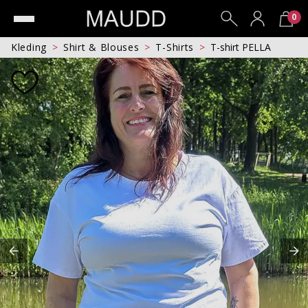
0
Kleding
Shirt & Blouses
T-Shirts
T-shirt PELLA