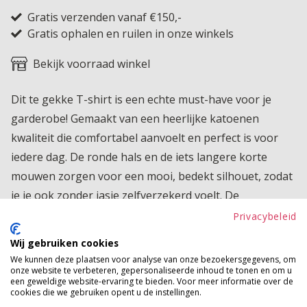
Gratis verzenden vanaf €150,-
Gratis ophalen en ruilen in onze winkels
Bekijk voorraad winkel
Dit te gekke T-shirt is een echte must-have voor je
garderobe! Gemaakt van een heerlijke katoenen
kwaliteit die comfortabel aanvoelt en perfect is voor
iedere dag. De ronde hals en de iets langere korte
mouwen zorgen voor een mooi, bedekt silhouet, zodat
je je ook zonder jasje zelfverzekerd voelt. De
opvallende opdruk aan de voorkant geeft het shirt een
Privacybeleid
stoere en trendy uitstraling, waardoor je het
Wij gebruiken cookies
moeiteloos combineert met al je favoriete outfits.
We kunnen deze plaatsen voor analyse van onze bezoekersgegevens, om
onze website te verbeteren, gepersonaliseerde inhoud te tonen en om u
Product kenmerken
een geweldige website-ervaring te bieden. Voor meer informatie over de
cookies die we gebruiken opent u de instellingen.