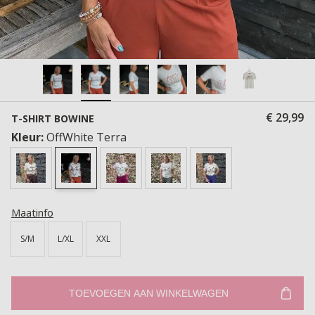
€ 29,99
T-SHIRT BOWINE
Kleur:
OffWhite Terra
Maatinfo
S/M
L/XL
XXL
TOEVOEGEN AAN WINKELWAGEN