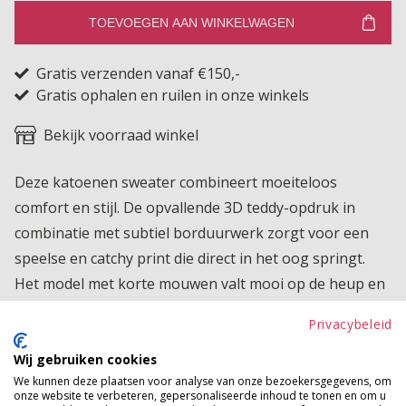
TOEVOEGEN AAN WINKELWAGEN
Gratis verzenden vanaf €150,-
Gratis ophalen en ruilen in onze winkels
Bekijk voorraad winkel
Deze katoenen sweater combineert moeiteloos
comfort en stijl. De opvallende 3D teddy-opdruk in
combinatie met subtiel borduurwerk zorgt voor een
speelse en catchy print die direct in het oog springt.
Het model met korte mouwen valt mooi op de heup en
geeft een flatterende pasvorm, terwijl de ruim
Privacybeleid
ingezette mouwen zorgen voor extra
bewegingsvrijheid en een heerlijk ontspannen
Wij gebruiken cookies
We kunnen deze plaatsen voor analyse van onze bezoekersgegevens, om
draagcomfort. Een casual item met een unieke en
onze website te verbeteren, gepersonaliseerde inhoud te tonen en om u