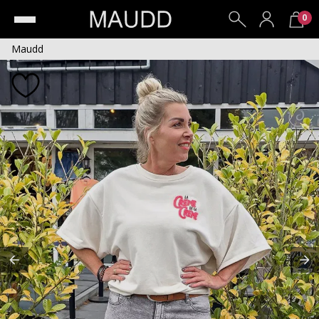
0
Maudd