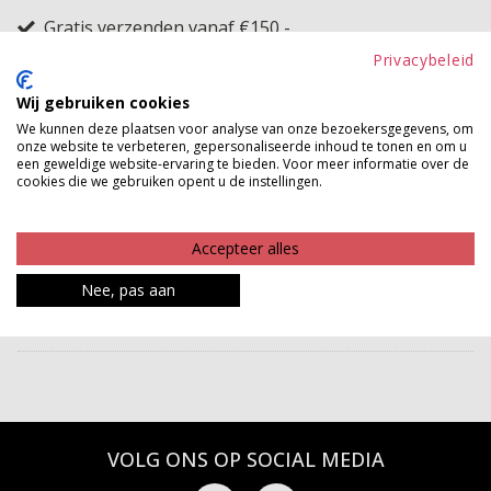
Gratis verzenden vanaf €150,-
Gratis ophalen en ruilen in onze winkels
Privacybeleid
Bekijk voorraad winkel
Wij gebruiken cookies
We kunnen deze plaatsen voor analyse van onze bezoekersgegevens, om
onze website te verbeteren, gepersonaliseerde inhoud te tonen en om u
Deze comfortabele sneakers lopen heerlijk en zien er
een geweldige website-ervaring te bieden. Voor meer informatie over de
cookies die we gebruiken opent u de instellingen.
ook nog eens te gek uit. De sneakers hebben een
hogere zool met prachtige details en fijne, dikke veters.
Accepteer alles
Stap rond in de allermooiste stijl en scoor deze
geweldige sneakers vandaag nog!
Nee, pas aan
Betaalinformatie
VOLG ONS OP SOCIAL MEDIA