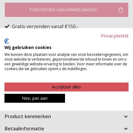
TOEVOEGEN AAN WINKELWAGEN
Gratis verzenden vanaf €150,-
Gratis ophalen en ruilen in onze winkels
Privacybeleid
Bekijk voorraad winkel
Wij gebruiken cookies
We kunnen deze plaatsen voor analyse van onze bezoekersgegevens, om
onze website te verbeteren, gepersonaliseerde inhoud te tonen en om u
Lekker willen bewegen zonder bang te zijn dat je rokje
een geweldige website-ervaring te bieden. Voor meer informatie over de
cookies die we gebruiken opent u de instellingen.
omhoog gaat, dan is dit de oplossing! Dit item lijkt op
een rokje maar is een broekje hoe handig is dat?! Ze
heeft aan de voorkant een langere flap en aan de
Accepteer alles
zijkant zit een rits zodat je de skort makkelijk aan kunt
Nee, pas aan
trekken.
Product kenmerken
Betaalinformatie