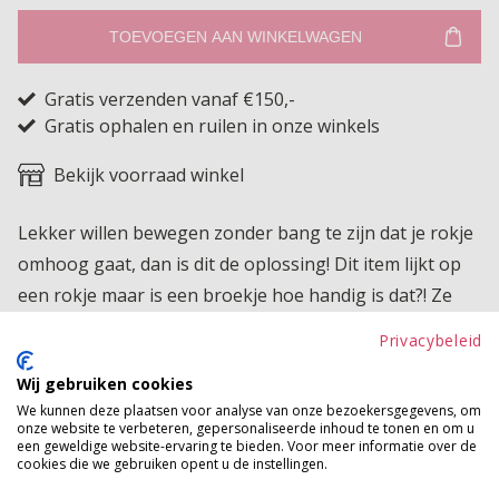
TOEVOEGEN AAN WINKELWAGEN
Gratis verzenden vanaf €150,-
Gratis ophalen en ruilen in onze winkels
Bekijk voorraad winkel
Lekker willen bewegen zonder bang te zijn dat je rokje
omhoog gaat, dan is dit de oplossing! Dit item lijkt op
een rokje maar is een broekje hoe handig is dat?! Ze
heeft aan de voorkant een langere flap en aan de
Privacybeleid
zijkant zit een rits zodat je de skort makkelijk aan kunt
Wij gebruiken cookies
trekken.
We kunnen deze plaatsen voor analyse van onze bezoekersgegevens, om
onze website te verbeteren, gepersonaliseerde inhoud te tonen en om u
Product kenmerken
een geweldige website-ervaring te bieden. Voor meer informatie over de
cookies die we gebruiken opent u de instellingen.
Betaalinformatie