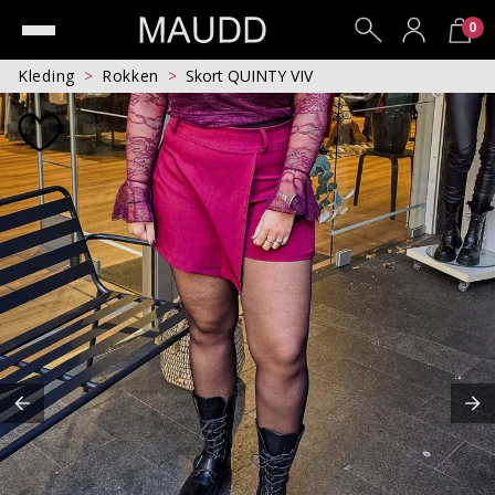
0
Kleding
Rokken
Skort QUINTY VIV