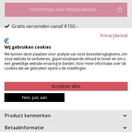
TOEVOEGEN AAN WINKELWAGEN
Gratis verzenden vanaf €150,-
Gratis ophalen en ruilen in onze winkels
Privacybeleid
Bekijk voorraad winkel
Wij gebruiken cookies
We kunnen deze plaatsen voor analyse van onze bezoekersgegevens, om
onze website te verbeteren, gepersonaliseerde inhoud te tonen en om u
Lekker willen bewegen zonder bang te zijn dat je rokje
een geweldige website-ervaring te bieden. Voor meer informatie over de
cookies die we gebruiken opent u de instellingen.
omhoog gaat, dan is dit de oplossing! Dit item lijkt op
een rokje maar is een broekje hoe handig is dat?! Ze
heeft aan de voorkant een langere flap en aan de
Accepteer alles
zijkant zit een rits zodat je de skort makkelijk aan kunt
Nee, pas aan
trekken.
Product kenmerken
Betaalinformatie