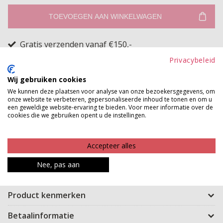
TOEVOEGEN AAN WINKELWAGEN
Gratis verzenden vanaf €150,-
Gratis ophalen en ruilen in onze winkels
Privacybeleid
Bekijk voorraad winkel
Wij gebruiken cookies
We kunnen deze plaatsen voor analyse van onze bezoekersgegevens, om
onze website te verbeteren, gepersonaliseerde inhoud te tonen en om u
Lekker willen bewegen zonder bang te zijn dat je rokje
een geweldige website-ervaring te bieden. Voor meer informatie over de
cookies die we gebruiken opent u de instellingen.
omhoog gaat, dan is dit de oplossing! Dit item lijkt op
een rokje maar is een broekje hoe handig is dat?! Ze
heeft aan de voorkant een langere flap en aan de
Accepteer alles
zijkant zit een rits zodat je de skort makkelijk aan kunt
Nee, pas aan
trekken.
Product kenmerken
Betaalinformatie