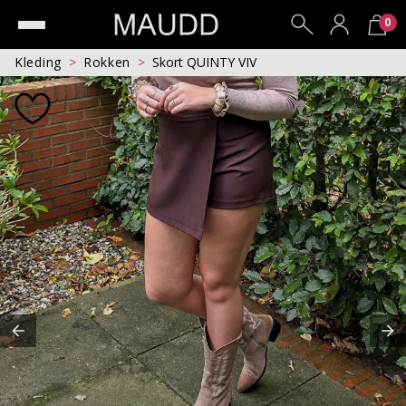
0
Kleding
Rokken
Skort QUINTY VIV