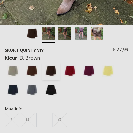
€ 27,99
SKORT QUINTY VIV
Kleur:
D. Brown
Maatinfo
S
M
L
XL