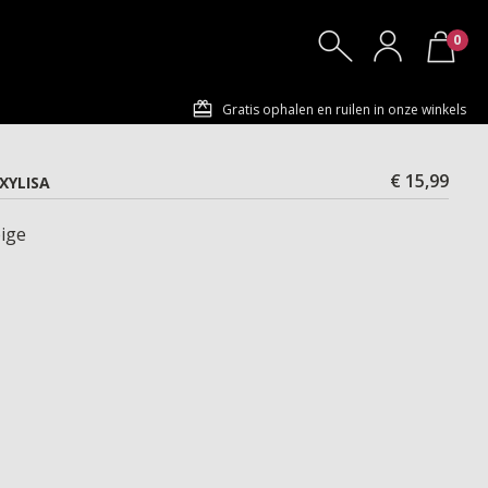
0
Gratis ophalen en ruilen in onze winkels
€ 15,99
XYLISA
ige