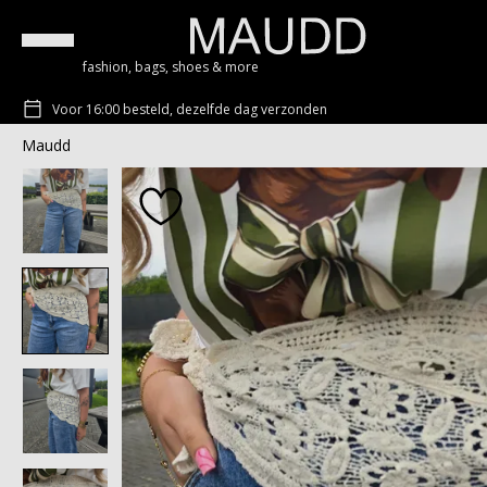
fashion, bags, shoes & more
Voor 16:00 besteld, dezelfde dag verzonden
Maudd