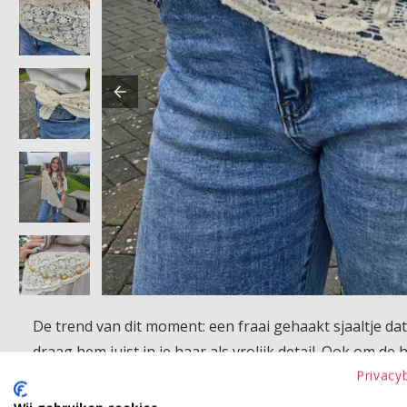
De trend van dit moment: een fraai gehaakt sjaaltje d
draag hem juist in je haar als vrolijk detail. Ook om de 
Privacy
musthave voor dit seizoen.