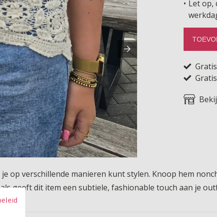
Let op, 
werkda
TOEVO
Grati
Gratis
Beki
at je op verschillende manieren kunt stylen. Knoop hem non
hals geeft dit item een subtiele, fashionable touch aan je out
beleid