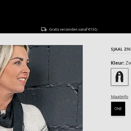
Gratis verzenden vanaf €150,-
SJAAL ZI
Kleur:
Zw
Maatinfo
ONE