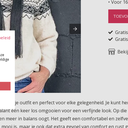
Voor 16
TOEVO
Grati
beleid
Gratis
Beki
nze
eldige
ging aan je outfit en perfect voor elke gelegenheid. Je kunt 
ant één keer los omgooien voor een verfijnde look. Op die m
r en meer in balans oogt. Het geeft een comfortabel en zelfve
n mooi is, maar je ook dat extra gevoel van comfort en rust g