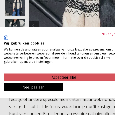
Privacy
Wij gebruiken cookies
We kunnen deze plaatsen voor analyse van onze bezoekersgegevens, om o
website te verbeteren, gepersonaliseerde inhoud te tonen en om u een gew
website-ervaring te bieden. Voor meer informatie over de cookies die we
gebruiken opent u de instellingen.
Accepteer alles
Nee, pas aan
Deze nette sjaal is een stijlvolle en veelzijdige toevoe
feestje of andere speciale momenten, maar ook nonchal
verlegt hij subtiel de focus, waardoor je outfit rustige
kunt verschuilen. Een elegant accessoire dat niet allee