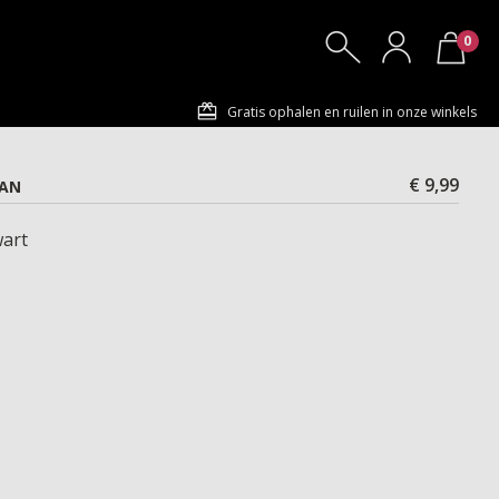
0
Gratis ophalen en ruilen in onze winkels
€ 9,99
VAN
art