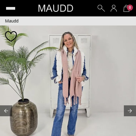
0
Maudd