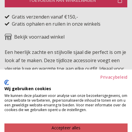
TOEVOEGEN AAN WINKELWAGEN
Gratis verzenden vanaf €150,-
Gratis ophalen en ruilen in onze winkels
Bekijk voorraad winkel
Een heerlijk zachte en stijlvolle sjaal die perfect is om je
look af te maken. Deze tijdloze accessoire voegt een
vleugje luxe en warmte toe aan elke outfit. Ideaal voor
zowel casual als chique gelegenheden!
Privacybeleid
Wij gebruiken cookies
Product kenmerken
We kunnen deze plaatsen voor analyse van onze bezoekersgegevens, om
onze website te verbeteren, gepersonaliseerde inhoud te tonen en om u
Betaalinformatie
een geweldige website-ervaring te bieden. Voor meer informatie over de
cookies die we gebruiken opent u de instellingen.
MAAK JE LOOK COMPLEET
Accepteer alles