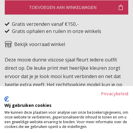
TOEVOEGEN AAN WINKELWAGEN
Gratis verzenden vanaf €150,-
Gratis ophalen en ruilen in onze winkels
Bekijk voorraad winkel
Deze mooie dunne viscose sjaal fleurt iedere outfit
direct op. De leuke print met heerlijke kleuren zorgt
ervoor dat je je look mooi kunt verbinden en net dat
beetje extra geeft. Het rechthoekige model kun je op
veel verschillende manieren knopen, waardoor je
Privacybeleid
eindeloos kunt variëren. Ook leuk om in je haar te
Wij gebruiken cookies
dragen voor een speelse boho vibe.
We kunnen deze plaatsen voor analyse van onze bezoekersgegevens, om
onze website te verbeteren, gepersonaliseerde inhoud te tonen en om u
Product kenmerken
een geweldige website-ervaring te bieden. Voor meer informatie over de
cookies die we gebruiken opent u de instellingen.