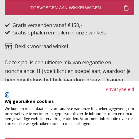
TOEVOEGEN AAN WINKELWAGEN
Gratis verzenden vanaf €150,-
Gratis ophalen en ruilen in onze winkels
Bekijk voorraad winkel
Deze sjaal is een ultieme mix van elegantie en
nonchalance. Hij voelt licht en soepel aan, waardoor je
hem moeiteloos het hele jaar door draagt. Drapeer
hem chic over je schouders of knoop hem speels om je
Privacybeleid
hals voor een instant stijlvolle upgrade.
Wij gebruiken cookies
We kunnen deze plaatsen voor analyse van onze bezoekersgegevens, om
Product kenmerken
onze website te verbeteren, gepersonaliseerde inhoud te tonen en om u
een geweldige website-ervaring te bieden. Voor meer informatie over de
Betaalinformatie
cookies die we gebruiken opent u de instellingen.