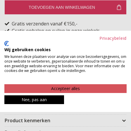
TOEVOEGEN AAN WINKELWAGEN
Gratis verzenden vanaf €150,-
Gratis ophalen en ruilen in onze winkels
Privacybeleid
Bekijk voorraad winkel
Wij gebruiken cookies
We kunnen deze plaatsen voor analyse van onze bezoekersgegevens, om
Deze mooie sjaal van een zachte viscose mix heeft een
onze website te verbeteren, gepersonaliseerde inhoud te tonen en om u
een geweldige website-ervaring te bieden. Voor meer informatie over de
subtiel crinkle effect, wat zorgt voor een speelse en
cookies die we gebruiken opent u de instellingen.
textuurrijke uitstraling. Het lichtgewicht materiaal valt
soepel en voelt comfortabel aan, waardoor je hem op
Accepteer alles
verschillende manieren kunt dragen. Perfect om je
outfit op te fleuren, over je jas te dragen of zelfs als
Nee, pas aan
stijlvol haaraccessoire.
Product kenmerken