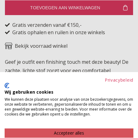
TOEVOEGEN AAN WINKELWAGEN
Gratis verzenden vanaf €150,-
Gratis ophalen en ruilen in onze winkels
Bekijk voorraad winkel
Geef je outfit een finishing touch met deze beauty! De
zachte, lichte stof zorgt voor een comfortabel
draaggevoel en maakt het geschikt voor elk seizoen.
Privacybeleid
Wij gebruiken cookies
Product kenmerken
We kunnen deze plaatsen voor analyse van onze bezoekersgegevens, om
onze website te verbeteren, gepersonaliseerde inhoud te tonen en om u
Betaalinformatie
een geweldige website-ervaring te bieden. Voor meer informatie over de
cookies die we gebruiken opent u de instellingen.
MAAK JE LOOK COMPLEET
Accepteer alles