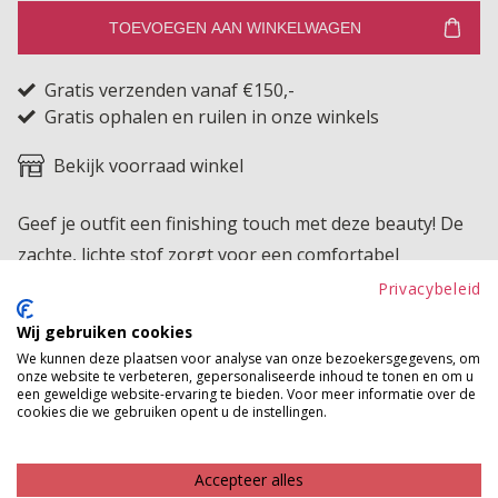
TOEVOEGEN AAN WINKELWAGEN
Gratis verzenden vanaf €150,-
Gratis ophalen en ruilen in onze winkels
Bekijk voorraad winkel
Geef je outfit een finishing touch met deze beauty! De
zachte, lichte stof zorgt voor een comfortabel
draaggevoel en maakt het geschikt voor elk seizoen.
Privacybeleid
Wij gebruiken cookies
Product kenmerken
We kunnen deze plaatsen voor analyse van onze bezoekersgegevens, om
onze website te verbeteren, gepersonaliseerde inhoud te tonen en om u
Betaalinformatie
een geweldige website-ervaring te bieden. Voor meer informatie over de
cookies die we gebruiken opent u de instellingen.
MAAK JE LOOK COMPLEET
Accepteer alles