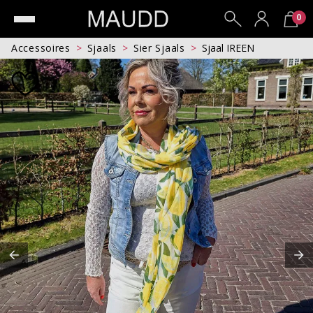
0
Accessoires
Sjaals
Sier Sjaals
Sjaal IREEN