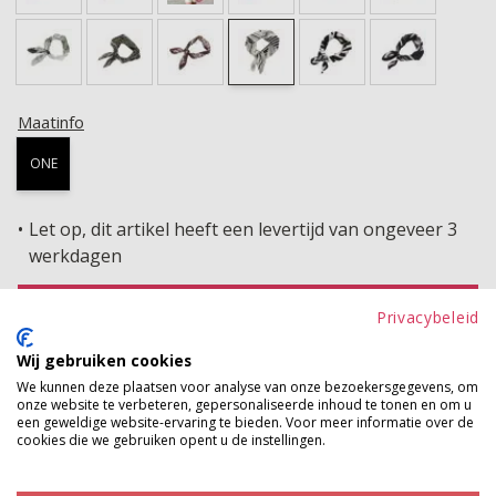
Maatinfo
ONE
Let op, dit artikel heeft een levertijd van ongeveer 3
werkdagen
TOEVOEGEN AAN WINKELWAGEN
Privacybeleid
Wij gebruiken cookies
Gratis verzenden vanaf €150,-
We kunnen deze plaatsen voor analyse van onze bezoekersgegevens, om
Gratis ophalen en ruilen in onze winkels
onze website te verbeteren, gepersonaliseerde inhoud te tonen en om u
een geweldige website-ervaring te bieden. Voor meer informatie over de
cookies die we gebruiken opent u de instellingen.
Bekijk voorraad winkel