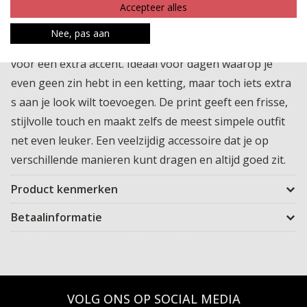
Deze vierkante geprinte bandana is zo een accessoire
Accepteer alles
dat je outfit meteen afmaakt. Leuk om los om je nek te
Nee, pas aan
dragen, speels in je haar te knopen of zelfs aan je tas
voor een extra accent. Ideaal voor dagen waarop je
even geen zin hebt in een ketting, maar toch iets extra
s aan je look wilt toevoegen. De print geeft een frisse,
stijlvolle touch en maakt zelfs de meest simpele outfit
net even leuker. Een veelzijdig accessoire dat je op
verschillende manieren kunt dragen en altijd goed zit.
Product kenmerken
Betaalinformatie
VOLG ONS OP SOCIAL MEDIA