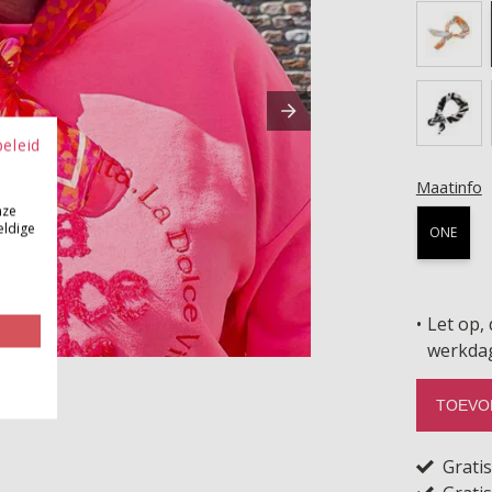
beleid
Maatinfo
nze
eldige
ONE
Let op, 
werkda
TOEVO
Grati