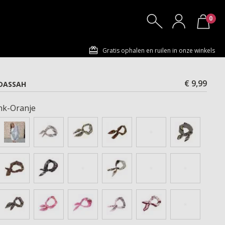
0
Gratis ophalen en ruilen in onze winkels
€ 9,99
DASSAH
nk-Oranje