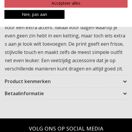
Deze vierkante geprinte bandana is zo een accessoire
Accepteer alles
dat je outfit meteen afmaakt. Leuk om los om je nek te
Nee, pas aan
dragen, speels in je haar te knopen of zelfs aan je tas
voor een extra accent. Ideaal voor dagen waarop je
even geen zin hebt in een ketting, maar toch iets extra
s aan je look wilt toevoegen. De print geeft een frisse,
stijlvolle touch en maakt zelfs de meest simpele outfit
net even leuker. Een veelzijdig accessoire dat je op
verschillende manieren kunt dragen en altijd goed zit.
Product kenmerken
Betaalinformatie
VOLG ONS OP SOCIAL MEDIA