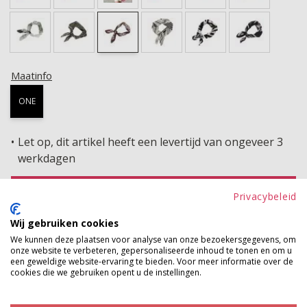
Maatinfo
ONE
Let op, dit artikel heeft een levertijd van ongeveer 3
werkdagen
TOEVOEGEN AAN WINKELWAGEN
Privacybeleid
Wij gebruiken cookies
Gratis verzenden vanaf €150,-
We kunnen deze plaatsen voor analyse van onze bezoekersgegevens, om
Gratis ophalen en ruilen in onze winkels
onze website te verbeteren, gepersonaliseerde inhoud te tonen en om u
een geweldige website-ervaring te bieden. Voor meer informatie over de
cookies die we gebruiken opent u de instellingen.
Bekijk voorraad winkel