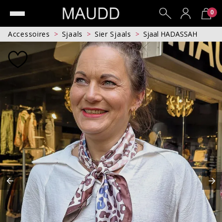
0
Accessoires
Sjaals
Sier Sjaals
Sjaal HADASSAH