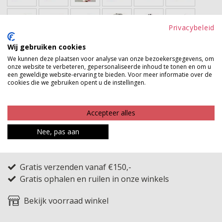
Privacybeleid
Wij gebruiken cookies
Maatinfo
We kunnen deze plaatsen voor analyse van onze bezoekersgegevens, om
onze website te verbeteren, gepersonaliseerde inhoud te tonen en om u
ONE
een geweldige website-ervaring te bieden. Voor meer informatie over de
cookies die we gebruiken opent u de instellingen.
Let op, dit artikel heeft een levertijd van ongeveer 3
Accepteer alles
werkdagen
Nee, pas aan
TOEVOEGEN AAN WINKELWAGEN
Gratis verzenden vanaf €150,-
Gratis ophalen en ruilen in onze winkels
Bekijk voorraad winkel