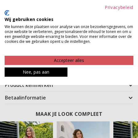
Deze vierkante geprinte bandana is zo een accessoire
Privacybeleid
dat je outfit meteen afmaakt. Leuk om los om je nek te
Wij gebruiken cookies
dragen, speels in je haar te knopen of zelfs aan je tas
We kunnen deze plaatsen voor analyse van onze bezoekersgegevens, om
voor een extra accent. Ideaal voor dagen waarop je
onze website te verbeteren, gepersonaliseerde inhoud te tonen en om u
een geweldige website-ervaring te bieden. Voor meer informatie over de
even geen zin hebt in een ketting, maar toch iets extra
cookies die we gebruiken opent u de instellingen.
s aan je look wilt toevoegen. De print geeft een frisse,
stijlvolle touch en maakt zelfs de meest simpele outfit
Accepteer alles
net even leuker. Een veelzijdig accessoire dat je op
verschillende manieren kunt dragen en altijd goed zit.
Nee, pas aan
Product kenmerken
Betaalinformatie
MAAK JE LOOK COMPLEET