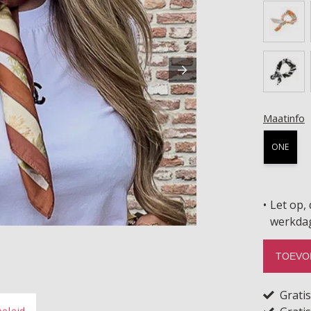
Maatinfo
ONE
Let op, 
werkda
TOEVO
Grati
beleid