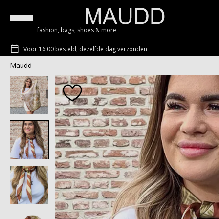
fashion, bags, shoes & more
Voor 16:00 besteld, dezelfde dag verzonden
Maudd