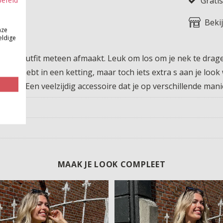
Gratis
Beki
nze
eldige
t je outfit meteen afmaakt. Leuk om los om je nek te dragen
zin hebt in een ketting, maar toch iets extra s aan je look wi
euker. Een veelzijdig accessoire dat je op verschillende mani
MAAK JE LOOK COMPLEET