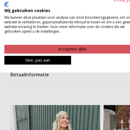
Wij gebruiken cookies
We kunnen deze plaatsen voor analyse van onze bezoekersgegevens, om o
website te verbeteren, gepersonaliseerde inhoud te tonen en om u een gew
website-ervaring te bieden. Voor meer informatie over de cookies die we
gebruiken opent u de instellingen.
Deze vierkante geprinte bandana is zo een accessoire da
een extra accent. Ideaal voor dagen waarop je even geen 
Accepteer alles
touch en maakt zelfs de meest simpele outfit net even l
Nee, pas aan
Product kenmerken
Betaalinformatie