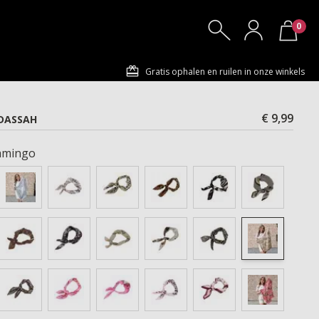
0
Gratis ophalen en ruilen in onze winkels
€ 9,99
DASSAH
amingo