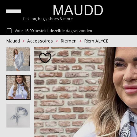
fashion, bags, shoes & more
Voor 16:00 besteld, dezelfde dag verzonden
Maudd
Accessoires
Riemen
Riem ALYCE