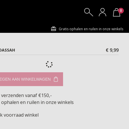
0
Gratis ophalen en ruilen in onze winkels
€ 9,99
DASSAH
EGEN AAN WINKELWAGEN
s verzenden vanaf €150,-
 ophalen en ruilen in onze winkels
jk voorraad winkel