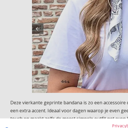
Deze vierkante geprinte bandana is zo een accessoire da
een extra accent. Ideaal voor dagen waarop je even geen 
touch en maakt zelfs de meest simpele outfit net even l
Privacy