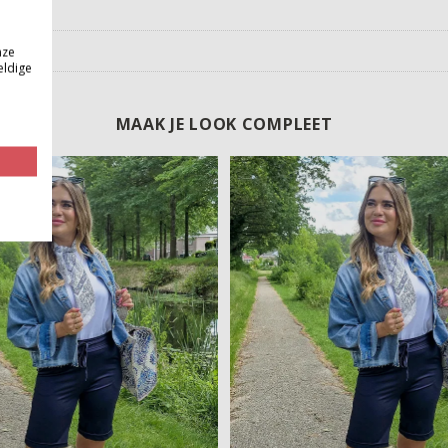
nze
eldige
MAAK JE LOOK COMPLEET