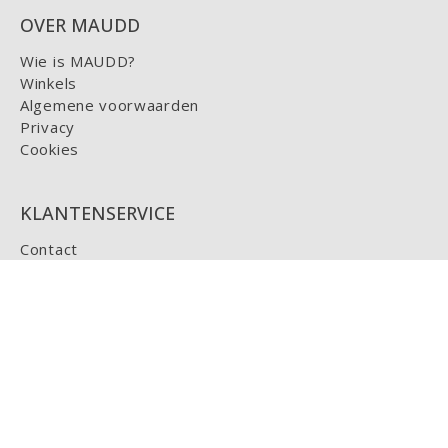
OVER MAUDD
Wie is MAUDD?
Winkels
Algemene voorwaarden
Privacy
Cookies
KLANTENSERVICE
Contact
Maatinfo
Bestellen & Betalen
Retourneren
Bestelling wijzigen
Verzenden & Bezorgen
Cadeaucard
MIJN MAUDD