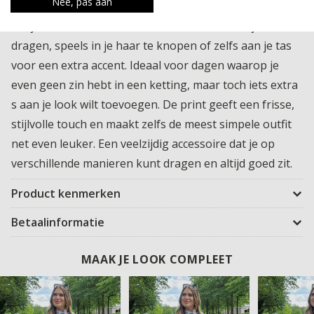
Nee, pas aan
Deze vierkante geprinte bandana is zo een accessoire
dat je outfit meteen afmaakt. Leuk om los om je nek te
dragen, speels in je haar te knopen of zelfs aan je tas
voor een extra accent. Ideaal voor dagen waarop je
even geen zin hebt in een ketting, maar toch iets extra
s aan je look wilt toevoegen. De print geeft een frisse,
stijlvolle touch en maakt zelfs de meest simpele outfit
net even leuker. Een veelzijdig accessoire dat je op
verschillende manieren kunt dragen en altijd goed zit.
Product kenmerken
Betaalinformatie
MAAK JE LOOK COMPLEET