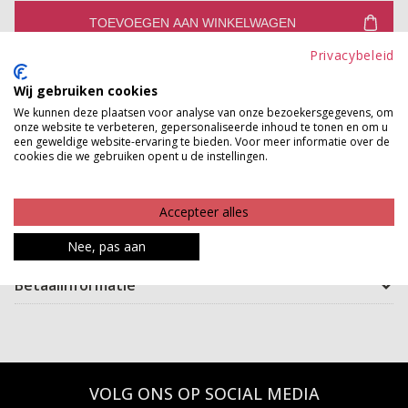
TOEVOEGEN AAN WINKELWAGEN
Privacybeleid
Gratis verzenden vanaf €150,-
Wij gebruiken cookies
Gratis ophalen en ruilen in onze winkels
We kunnen deze plaatsen voor analyse van onze bezoekersgegevens, om
onze website te verbeteren, gepersonaliseerde inhoud te tonen en om u
Bekijk voorraad winkel
een geweldige website-ervaring te bieden. Voor meer informatie over de
cookies die we gebruiken opent u de instellingen.
Een sjaal die je moet hebben! Deze beauty is gemaakt
van een prachtige stof met zijde er bij in.
Accepteer alles
Product kenmerken
Nee, pas aan
Betaalinformatie
VOLG ONS OP SOCIAL MEDIA