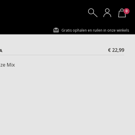
0
Gratis ophalen en ruilen in onze winkels
€ 22,99
LA
ze Mix