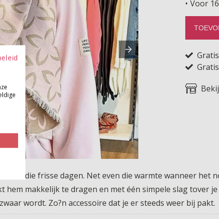
Voor 16
TOEVO
Grati
beleid
Gratis
nze
Beki
eldige
bt voor die frisse dagen. Net even die warmte wanneer het no
kt hem makkelijk te dragen en met één simpele slag tover je
 zwaar wordt. Zo?n accessoire dat je er steeds weer bij pakt.