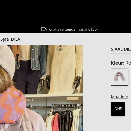
Gratis verzenden vanaf €150,-
Sjaal DILA
SJAAL DI
Kleur:
Ro
Maatinfo
ONE