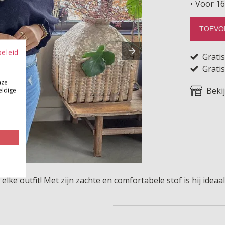
Voor 16
TOEVO
beleid
Grati
Gratis
nze
Beki
eldige
r elke outfit! Met zijn zachte en comfortabele stof is hij i