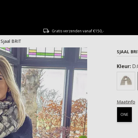
Gratis verzenden vanaf €150,-
Sjaal BRIT
SJAAL BR
Kleur:
D.
Maatinfo
ONE