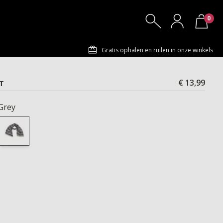
0
Gratis ophalen en ruilen in onze winkels
€ 13,99
IT
Grey