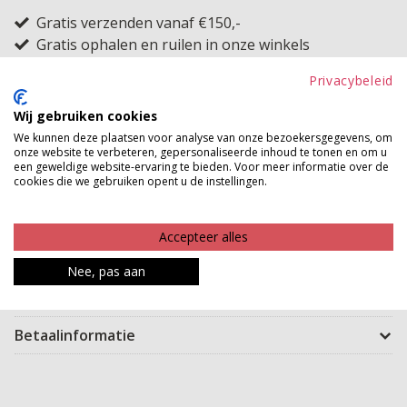
Gratis verzenden vanaf €150,-
Gratis ophalen en ruilen in onze winkels
Privacybeleid
Bekijk voorraad winkel
Wij gebruiken cookies
Deze ideale basic is heerlijk voor de zomer. De
We kunnen deze plaatsen voor analyse van onze bezoekersgegevens, om
onze website te verbeteren, gepersonaliseerde inhoud te tonen en om u
katoenen short heeft een fijne lengte en een stoffen
een geweldige website-ervaring te bieden. Voor meer informatie over de
ceintuur die je vast kan strikken. Ze is ook nog eens
cookies die we gebruiken opent u de instellingen.
geweldig te combineren met een luchtige top of een
leuke blouse. Maak eindeloos veel combinaties en haal
Accepteer alles
alles uit jouw nieuwe zomershort!
Nee, pas aan
Product kenmerken
Betaalinformatie