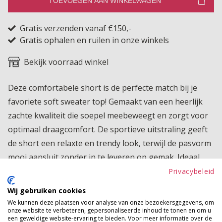
TOEVOEGEN AAN WINKELWAGEN
Gratis verzenden vanaf €150,-
Gratis ophalen en ruilen in onze winkels
Bekijk voorraad winkel
Deze comfortabele short is de perfecte match bij je
favoriete soft sweater top! Gemaakt van een heerlijk
zachte kwaliteit die soepel meebeweegt en zorgt voor
optimaal draagcomfort. De sportieve uitstraling geeft
de short een relaxte en trendy look, terwijl de pasvorm
mooi aansluit zonder in te leveren op gemak. Ideaal
voor een casual dag thuis, een ontspannen weekend of
Privacybeleid
een stijlvolle sportieve set samen met de bijpassende
Wij gebruiken cookies
top. Een echte musthave voor een comfy en toch
We kunnen deze plaatsen voor analyse van onze bezoekersgegevens, om
onze website te verbeteren, gepersonaliseerde inhoud te tonen en om u
verzorgde outfit!
een geweldige website-ervaring te bieden. Voor meer informatie over de