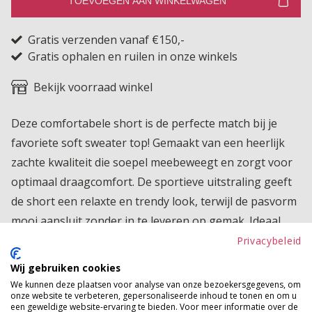
TOEVOEGEN AAN WINKELWAGEN
Gratis verzenden vanaf €150,-
Gratis ophalen en ruilen in onze winkels
Bekijk voorraad winkel
Deze comfortabele short is de perfecte match bij je
favoriete soft sweater top! Gemaakt van een heerlijk
zachte kwaliteit die soepel meebeweegt en zorgt voor
optimaal draagcomfort. De sportieve uitstraling geeft
de short een relaxte en trendy look, terwijl de pasvorm
mooi aansluit zonder in te leveren op gemak. Ideaal
voor een casual dag thuis, een ontspannen weekend of
Privacybeleid
een stijlvolle sportieve set samen met de bijpassende
Wij gebruiken cookies
top. Een echte musthave voor een comfy en toch
We kunnen deze plaatsen voor analyse van onze bezoekersgegevens, om
onze website te verbeteren, gepersonaliseerde inhoud te tonen en om u
verzorgde outfit!
een geweldige website-ervaring te bieden. Voor meer informatie over de