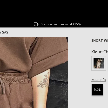
Gratis verzenden vanaf €150,-
Y SAS
SHORT W
Kleur:
Ch
Maatinfo
M/XL