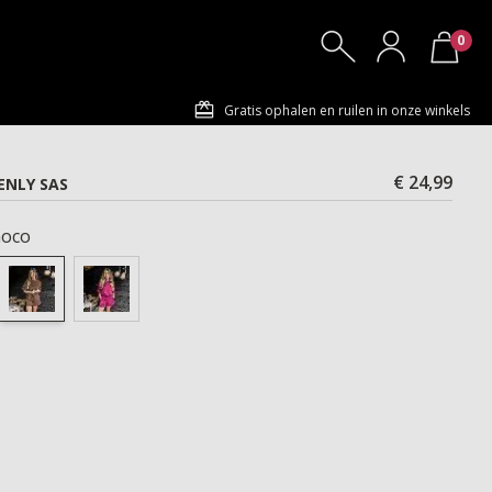
0
Gratis ophalen en ruilen in onze winkels
€ 24,99
ENLY SAS
oco