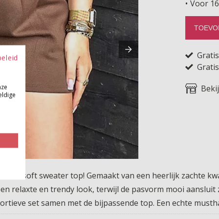
Voor 16
TOEVO
Grati
beleid
Gratis
nze
Beki
eldige
voriete soft sweater top! Gemaakt van een heerlijk zachte k
een relaxte en trendy look, terwijl de pasvorm mooi aansluit
portieve set samen met de bijpassende top. Een echte musth