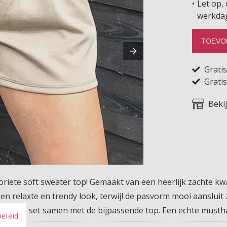
Let op, 
werkda
TOEVO
Grati
Gratis
Beki
voriete soft sweater top! Gemaakt van een heerlijk zachte k
een relaxte en trendy look, terwijl de pasvorm mooi aansluit
portieve set samen met de bijpassende top. Een echte musth
beleid