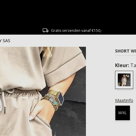
Gratis verzenden vanaf €150,-
Y SAS
SHORT W
Kleur:
T
Maatinfo
M/XL