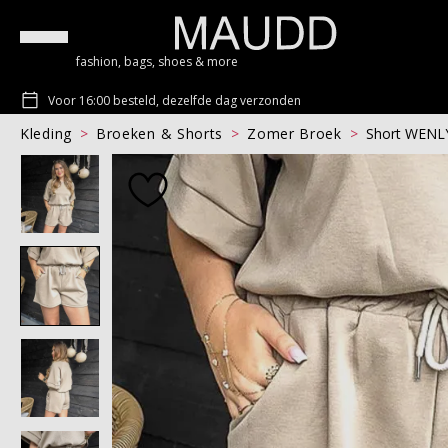
fashion, bags, shoes & more
Voor 16:00 besteld, dezelfde dag verzonden
Kleding
Broeken & Shorts
Zomer Broek
Short WENL