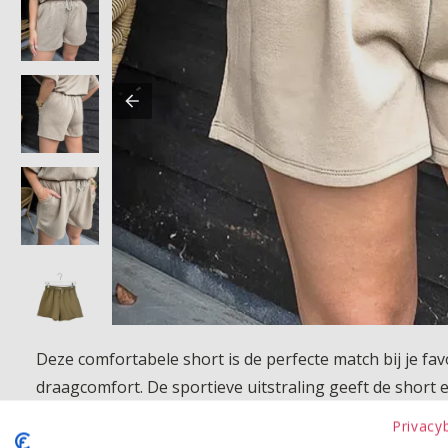
Deze comfortabele short is de perfecte match bij je fa
draagcomfort. De sportieve uitstraling geeft de short 
dag thuis, een ontspannen weekend of een stijlvolle s
Privacy