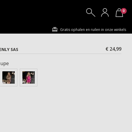
0
Gratis ophalen en ruilen in onze winkels
€ 24,99
ENLY SAS
aupe