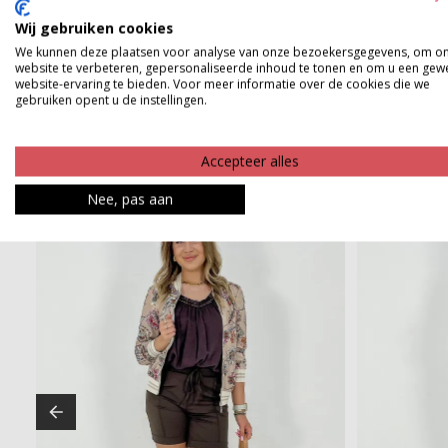
Wij gebruiken cookies
Product kenmerken
We kunnen deze plaatsen voor analyse van onze bezoekersgegevens, om o
website te verbeteren, gepersonaliseerde inhoud te tonen en om u een gew
Betaalinformatie
website-ervaring te bieden. Voor meer informatie over de cookies die we
gebruiken opent u de instellingen.
Accepteer alles
Nee, pas aan