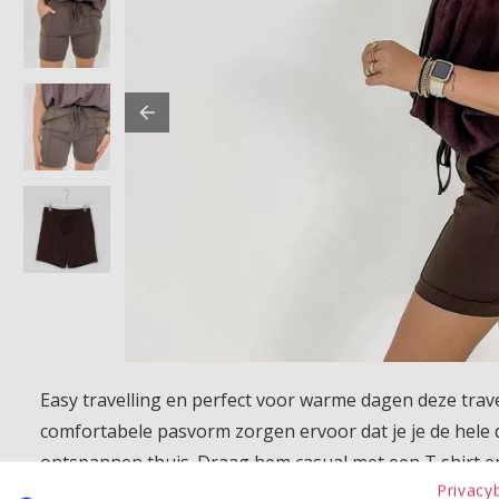
Easy travelling en perfect voor warme dagen deze trav
comfortabele pasvorm zorgen ervoor dat je je de hele da
ontspannen thuis. Draag hem casual met een T shirt en 
Privacy
deze zomer niet wilt missen.