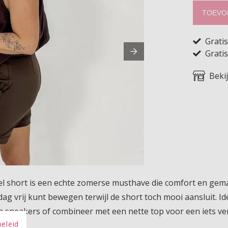
TOEVO
Grati
Gratis
Beki
el short is een echte zomerse musthave die comfort en gema
g vrij kunt bewegen terwijl de short toch mooi aansluit. Ide
sneakers of combineer met een nette top voor een iets verzo
beleid