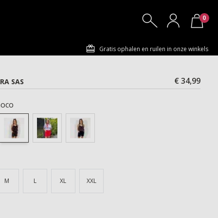
0
Gratis ophalen en ruilen in onze winkels
€ 34,99
RA SAS
oco
M
L
XL
XXL