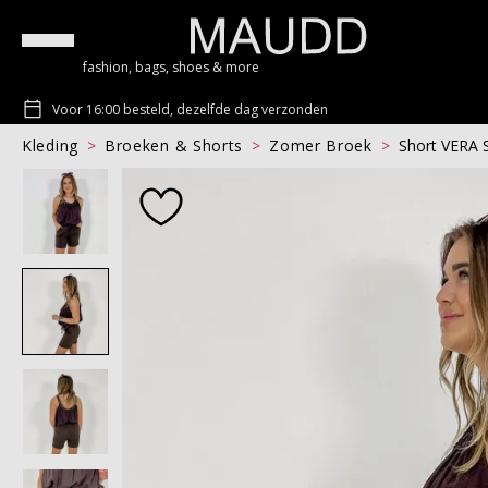
fashion, bags, shoes & more
Voor 16:00 besteld, dezelfde dag verzonden
Kleding
Broeken & Shorts
Zomer Broek
Short VERA 