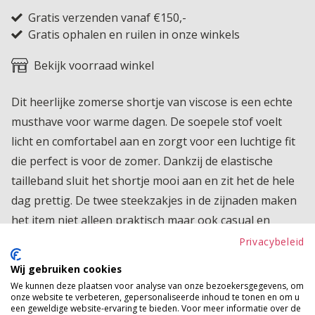
Gratis verzenden vanaf €150,-
Gratis ophalen en ruilen in onze winkels
Bekijk voorraad winkel
Dit heerlijke zomerse shortje van viscose is een echte
musthave voor warme dagen. De soepele stof voelt
licht en comfortabel aan en zorgt voor een luchtige fit
die perfect is voor de zomer. Dankzij de elastische
tailleband sluit het shortje mooi aan en zit het de hele
dag prettig. De twee steekzakjes in de zijnaden maken
het item niet alleen praktisch maar ook casual en
stijlvol. De subtiele plooitjes aan de voorkant geven
Privacybeleid
een speelse en vrouwelijke touch. Ideaal voor een
Wij gebruiken cookies
dagje strand, een citytrip of gewoon relaxed thuis in
We kunnen deze plaatsen voor analyse van onze bezoekersgegevens, om
onze website te verbeteren, gepersonaliseerde inhoud te tonen en om u
zomerse sfeer.
een geweldige website-ervaring te bieden. Voor meer informatie over de