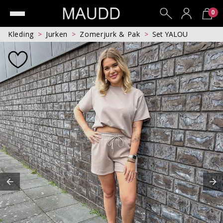
0
Kleding
Jurken
Zomerjurk & Pak
Set YALOU