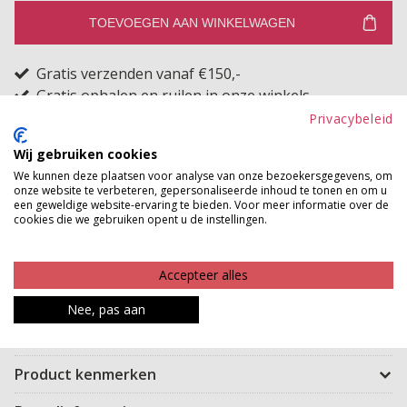
TOEVOEGEN AAN WINKELWAGEN
Gratis verzenden vanaf €150,-
Gratis ophalen en ruilen in onze winkels
Privacybeleid
Bekijk voorraad winkel
Wij gebruiken cookies
We kunnen deze plaatsen voor analyse van onze bezoekersgegevens, om
Loungewear maar make it sparkle! Deze co-ord set is
onze website te verbeteren, gepersonaliseerde inhoud te tonen en om u
een geweldige website-ervaring te bieden. Voor meer informatie over de
jouw perfecte partner voor relaxte dagen met een
cookies die we gebruiken opent u de instellingen.
vleugje glamour. De zachte stof voelt als een knuffel,
terwijl de subtiele glinstering zorgt voor een
Accepteer alles
sprankelend accent in elke beweging. Of je nu thuis
shinet op de bank of stylish door de stad wandelt:
Nee, pas aan
comfy én chic was nog nooit zo easy.
Product kenmerken