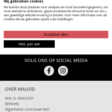
Wij gebruiken cookies
precies wat jouw favoriete sneakers, boots of loafers
We kunnen deze plaatsen voor analyse van onze bezoekersgegevens, om
onze website te verbeteren, gepersonaliseerde inhoud te tonen en om u
nodig hebben. Rijg hem eraan vast en geef je schoenen
een geweldige website-ervaring te bieden. Voor meer informatie over de
cookies die we gebruiken opent u de instellingen.
een instant upgrade met een touch of glam.
Betaalinformatie
Accepteer alles
Nee, pas aan
VOLG ONS OP SOCIAL MEDIA
OVER MAUDD
Wie is MAUDD?
Winkels
Algemene voorwaarden