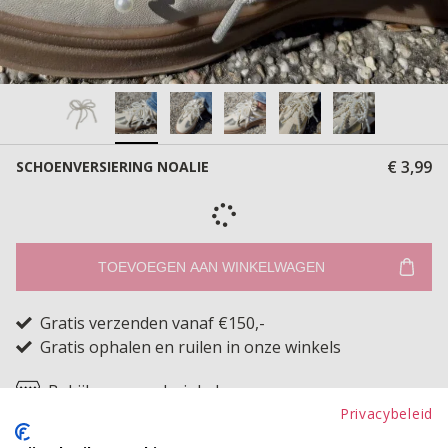
€ 3,99
SCHOENVERSIERING NOALIE
TOEVOEGEN AAN WINKELWAGEN
Gratis verzenden vanaf €150,-
Gratis ophalen en ruilen in onze winkels
Bekijk voorraad winkel
Privacybeleid
Hello eyecandy! Deze sprankelende schoenversiering is