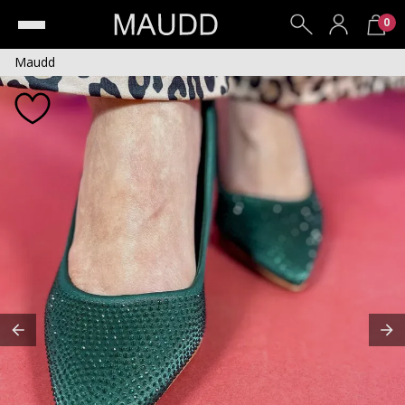
0
Maudd