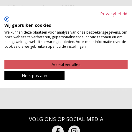
Gratis verzenden vanaf €150,-
Privacybeleid
Gratis ophalen en ruilen in onze winkels
Wij gebruiken cookies
Bekijk voorraad winkel
We kunnen deze plaatsen voor analyse van onze bezoekersgegevens, om
onze website te verbeteren, gepersonaliseerde inhoud te tonen en om u
een geweldige website-ervaring te bieden. Voor meer informatie over de
Glitter and glam met deze parels! Deze prachtige
cookies die we gebruiken opent u de instellingen.
pumps hebben strassteentjes en een hoge blokhak.
Met deze leukerds pak je meteen de shine!
Accepteer alles
Product kenmerken
Nee, pas aan
Betaalinformatie
VOLG ONS OP SOCIAL MEDIA