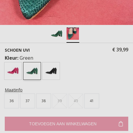
€ 39,99
SCHOEN UVI
Kleur:
Green
Maatinfo
36
37
38
39
40
41
TOEVOEGEN AAN WINKELWAGEN