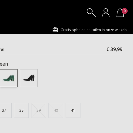
0
Gratis ophalen en ruilen in onze winkels
€ 39,99
VI
een
37
38
39
40
41