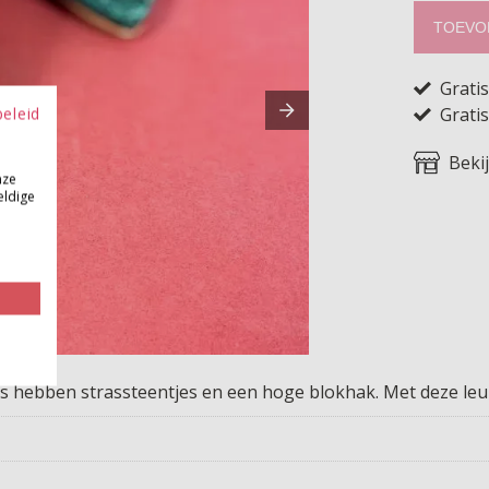
TOEVO
Grati
Gratis
beleid
Beki
nze
eldige
ps hebben strassteentjes en een hoge blokhak. Met deze leu