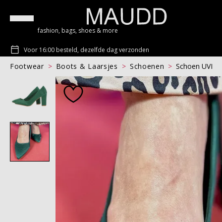
fashion, bags, shoes & more
Voor 16:00 besteld, dezelfde dag verzonden
Footwear
Boots & Laarsjes
Schoenen
Schoen UVI