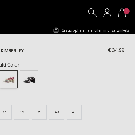
0
Gratis ophalen en ruilen in onze winkels
€ 34,99
KIMBERLEY
lti Color
37
38
39
40
41