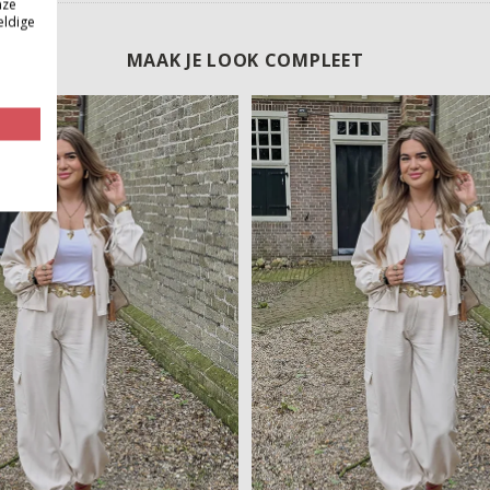
nze
eldige
MAAK JE LOOK COMPLEET