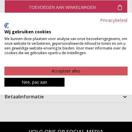
TOEVOEGEN AAN WINKELWAGEN
Privacybeleid
Gratis verzenden vanaf €150,-
Gratis ophalen en ruilen in onze winkels
Wij gebruiken cookies
We kunnen deze plaatsen voor analyse van onze bezoekersgegevens, om
Bekijk voorraad winkel
onze website te verbeteren, gepersonaliseerde inhoud te tonen en om u
een geweldige website-ervaring te bieden. Voor meer informatie over de
cookies die we gebruiken opent u de instellingen.
Backpack goals? Check! Deze rugzak is jouw ultieme
go-to voor een stijlvolle en georganiseerde dag on the
Accepteer alles
move. Met een luxe afwerking, praktische vakken en
Nee, pas aan
comfy draaggemak heb je alles binnen handbereik.
Betaalinformatie
VOLG ONS OP SOCIAL MEDIA