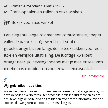
Gratis verzenden vanaf €150,-
Gratis ophalen en ruilen in onze winkels
Bekijk voorraad winkel
Een elegante lange rok met een comfortabele, soepel
vallende pasvorm, afgewerkt met subtiele
goudkleurige biezen langs de insteekzakken voor een
luxe en verfijnde uitstraling. De luchtige kwaliteit
draagt heerlijk, beweegt soepel met je mee en laat zich
moeiteloos combineren voor zowel een casual als
geklede look. Dankzij de kreukarme stof is deze rok
Privacybeleid
ook ideaal voor op reis: niet strijken en altijd verzorgd
Wij gebruiken cookies
voor de dag komen.
We kunnen deze plaatsen voor analyse van onze bezoekersgegevens, om
onze website te verbeteren, gepersonaliseerde inhoud te tonen en om u
Product kenmerken
een geweldige website-ervaring te bieden. Voor meer informatie over de
cookies die we gebruiken opent u de instellingen.