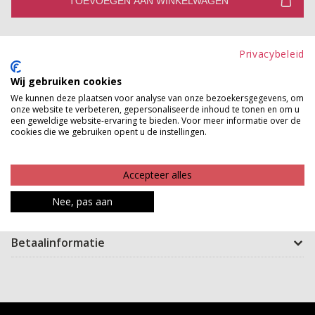
TOEVOEGEN AAN WINKELWAGEN
Gratis verzenden vanaf €150,-
Privacybeleid
Gratis ophalen en ruilen in onze winkels
Wij gebruiken cookies
Bekijk voorraad winkel
We kunnen deze plaatsen voor analyse van onze bezoekersgegevens, om
onze website te verbeteren, gepersonaliseerde inhoud te tonen en om u
een geweldige website-ervaring te bieden. Voor meer informatie over de
Dit is de party rok voor dit seizoen! Mix and match dit te
cookies die we gebruiken opent u de instellingen.
leuke sequin rokje met je favoriete items! De rok valt
op knielengte en heeft aan de linker voorkant een split.
Accepteer alles
Wij geven geen garantie op de pailletten!
Nee, pas aan
Product kenmerken
Betaalinformatie