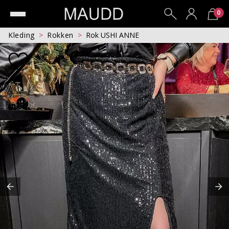
0
Kleding
Rokken
Rok USHI ANNE