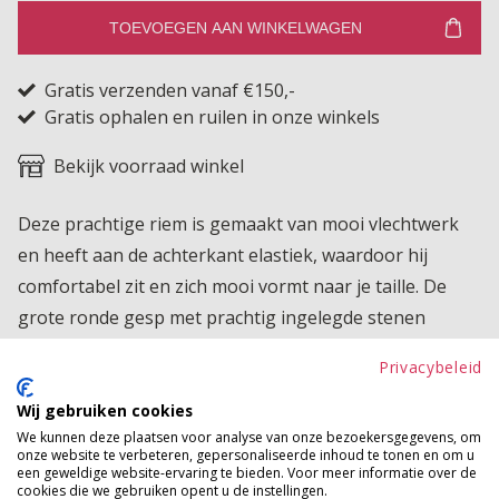
TOEVOEGEN AAN WINKELWAGEN
Gratis verzenden vanaf €150,-
Gratis ophalen en ruilen in onze winkels
Bekijk voorraad winkel
Deze prachtige riem is gemaakt van mooi vlechtwerk
en heeft aan de achterkant elastiek, waardoor hij
comfortabel zit en zich mooi vormt naar je taille. De
grote ronde gesp met prachtig ingelegde stenen
maakt deze riem een echte eyecatcher. Perfect om een
Privacybeleid
blazer extra taille te geven of om een jurkje helemaal
af te stylen. Een stijlvolle riem die je outfit direct
Wij gebruiken cookies
We kunnen deze plaatsen voor analyse van onze bezoekersgegevens, om
afmaakt en net dat beetje extra geeft.
onze website te verbeteren, gepersonaliseerde inhoud te tonen en om u
een geweldige website-ervaring te bieden. Voor meer informatie over de
Product kenmerken
cookies die we gebruiken opent u de instellingen.