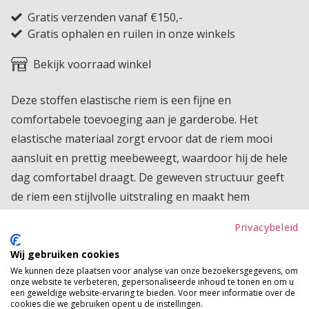
Gratis verzenden vanaf €150,-
Gratis ophalen en ruilen in onze winkels
Bekijk voorraad winkel
Deze stoffen elastische riem is een fijne en
comfortabele toevoeging aan je garderobe. Het
elastische materiaal zorgt ervoor dat de riem mooi
aansluit en prettig meebeweegt, waardoor hij de hele
dag comfortabel draagt. De geweven structuur geeft
de riem een stijlvolle uitstraling en maakt hem
makkelijk te combineren. Perfect voor bij een jeans,
Privacybeleid
pantalon of jurk en geschikt voor zowel een casual als
een meer geklede look. Een praktische en veelzijdige
Wij gebruiken cookies
We kunnen deze plaatsen voor analyse van onze bezoekersgegevens, om
riem die je outfit moeiteloos afmaakt.
onze website te verbeteren, gepersonaliseerde inhoud te tonen en om u
een geweldige website-ervaring te bieden. Voor meer informatie over de
Product kenmerken
cookies die we gebruiken opent u de instellingen.