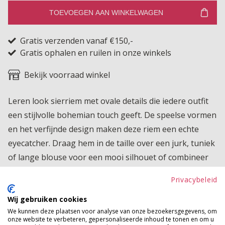
TOEVOEGEN AAN WINKELWAGEN
Gratis verzenden vanaf €150,-
Gratis ophalen en ruilen in onze winkels
Bekijk voorraad winkel
Leren look sierriem met ovale details die iedere outfit
een stijlvolle bohemian touch geeft. De speelse vormen
en het verfijnde design maken deze riem een echte
eyecatcher. Draag hem in de taille over een jurk, tuniek
of lange blouse voor een mooi silhouet of combineer
hem met een jeans voor een trendy look. De gesp is
Privacybeleid
voorzien van een pin die je eenvoudig in één van de
gaatjes steekt, waardoor de riem naar wens
Wij gebruiken cookies
We kunnen deze plaatsen voor analyse van onze bezoekersgegevens, om
verstelbaar is. Een veelzijdig accessoire dat perfect past
onze website te verbeteren, gepersonaliseerde inhoud te tonen en om u