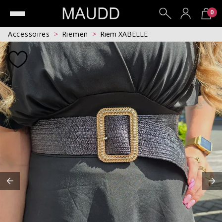
0
Accessoires
Riemen
Riem XABELLE