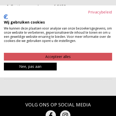
Gratis verzenden vanaf €150,-
Privacybeleid
Gratis ophalen en ruilen in onze winkels
Wij gebruiken cookies
Bekijk voorraad winkel
We kunnen deze plaatsen voor analyse van onze bezoekersgegevens, om
onze website te verbeteren, gepersonaliseerde inhoud te tonen en om u
een geweldige website-ervaring te bieden. Voor meer informatie over de
LOVE! Hoe leuk is deze riem?! Met deze leukerd maak je
cookies die we gebruiken opent u de instellingen.
je outfit helemaal compleet! Ze heeft een mooi smal
model en een gesp voor.
Accepteer alles
Product kenmerken
Nee, pas aan
Betaalinformatie
VOLG ONS OP SOCIAL MEDIA