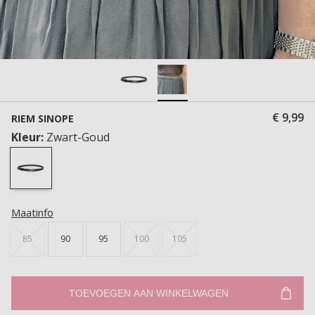
€ 9,99
RIEM SINOPE
Kleur:
Zwart-Goud
Maatinfo
85
90
95
100
105
TOEVOEGEN AAN WINKELWAGEN