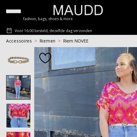
fashion, bags, shoes & more
Voor 16:00 besteld, dezelfde dag verzonden
Accessoires
Riemen
Riem NOVEE