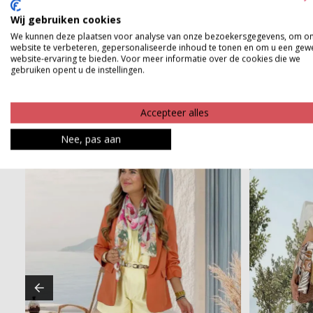
Wij gebruiken cookies
Product kenmerken
We kunnen deze plaatsen voor analyse van onze bezoekersgegevens, om o
website te verbeteren, gepersonaliseerde inhoud te tonen en om u een gew
Betaalinformatie
website-ervaring te bieden. Voor meer informatie over de cookies die we
gebruiken opent u de instellingen.
Accepteer alles
Nee, pas aan