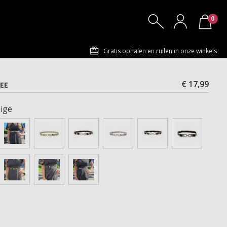
0
Gratis ophalen en ruilen in onze winkels
€ 17,99
EE
ige