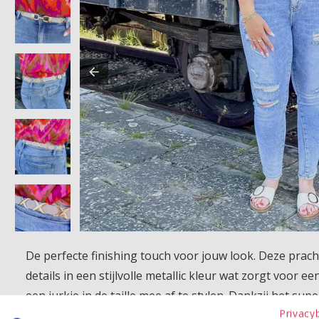
De perfecte finishing touch voor jouw look. Deze pracht
details in een stijlvolle metallic kleur wat zorgt voor 
een jurkje in de taille mee af te stylen. Dankzij het supe
Privacy
een accessoire dat niet mag ontbreken in je garderobe