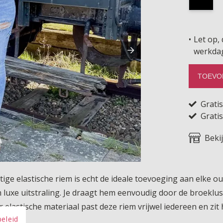
Let op, 
werkda
TOEVO
Grati
Gratis
Beki
ige elastische riem is echt de ideale toevoeging aan elke ou
een luxe uitstraling. Je draagt hem eenvoudig door de broeklu
r elastische materiaal past deze riem vrijwel iedereen en zit h
beleid
.