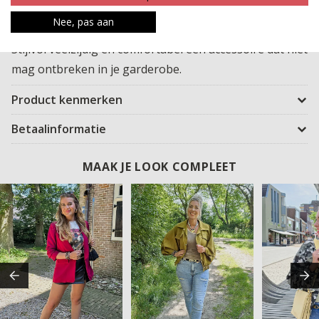
af te stylen. Dankzij het super elastische materiaal past
Nee, pas aan
deze riem vrijwel iedereen en zit hij altijd comfortabel.
Stijlvol veelzijdig en comfortabel een accessoire dat niet
mag ontbreken in je garderobe.
Product kenmerken
Betaalinformatie
MAAK JE LOOK COMPLEET