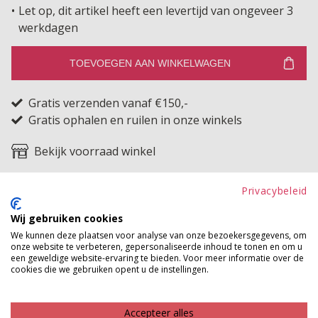
Let op, dit artikel heeft een levertijd van ongeveer 3
werkdagen
TOEVOEGEN AAN WINKELWAGEN
Gratis verzenden vanaf €150,-
Gratis ophalen en ruilen in onze winkels
Bekijk voorraad winkel
De perfecte finishing touch voor jouw look. Deze
Privacybeleid
prachtige elastische riem is echt de ideale toevoeging
Wij gebruiken cookies
aan elke outfit. De riem is super elastisch en afgewerkt
We kunnen deze plaatsen voor analyse van onze bezoekersgegevens, om
met mooie details in een stijlvolle metallic kleur wat
onze website te verbeteren, gepersonaliseerde inhoud te tonen en om u
een geweldige website-ervaring te bieden. Voor meer informatie over de
zorgt voor een luxe uitstraling. Je draagt hem
cookies die we gebruiken opent u de instellingen.
eenvoudig door de broeklussen voor een mooie fit
maar hij is ook heel leuk om een jurkje in de taille mee
Accepteer alles