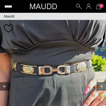
0
Maudd