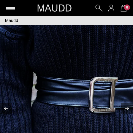
0
Maudd