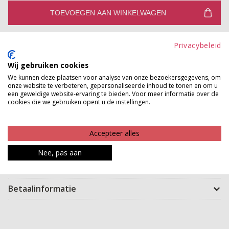
TOEVOEGEN AAN WINKELWAGEN
Gratis verzenden vanaf €150,-
Privacybeleid
Gratis ophalen en ruilen in onze winkels
Wij gebruiken cookies
Bekijk voorraad winkel
We kunnen deze plaatsen voor analyse van onze bezoekersgegevens, om
onze website te verbeteren, gepersonaliseerde inhoud te tonen en om u
een geweldige website-ervaring te bieden. Voor meer informatie over de
Maak een statement met deze te gekke look -a- like
cookies die we gebruiken opent u de instellingen.
riem. Deze riem is van een leatherlook en heeft een
opvallende sluiting. Leuk om in je taille te dragen om zo
Accepteer alles
meer silhouet te creëren.
Nee, pas aan
Product kenmerken
Betaalinformatie